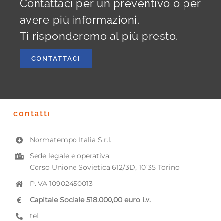
Contattaci per un preventivo o per
avere più informazioni.
Ti risponderemo al più presto.
CONTATTACI
contatti
Normatempo Italia S.r.l.
Sede legale e operativa:
Corso Unione Sovietica 612/3D, 10135 Torino
P.IVA 10902450013
Capitale Sociale 518.000,00 euro i.v.
tel.